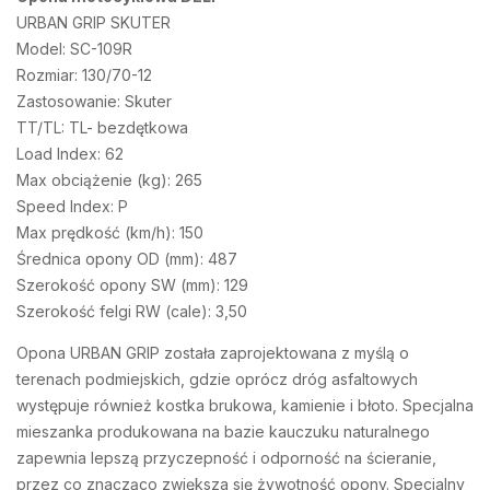
URBAN GRIP SKUTER
Model: SC-109R
Rozmiar: 130/70-12
Zastosowanie: Skuter
TT/TL: TL- bezdętkowa
Load Index: 62
Max obciążenie (kg): 265
Speed Index: P
Max prędkość (km/h): 150
Średnica opony OD (mm): 487
Szerokość opony SW (mm): 129
Szerokość felgi RW (cale): 3,50
Opona URBAN GRIP została zaprojektowana z myślą o
terenach podmiejskich, gdzie oprócz dróg asfaltowych
występuje również kostka brukowa, kamienie i błoto. Specjalna
mieszanka produkowana na bazie kauczuku naturalnego
zapewnia lepszą przyczepność i odporność na ścieranie,
przez co znacząco zwiększa się żywotność opony. Specjalny