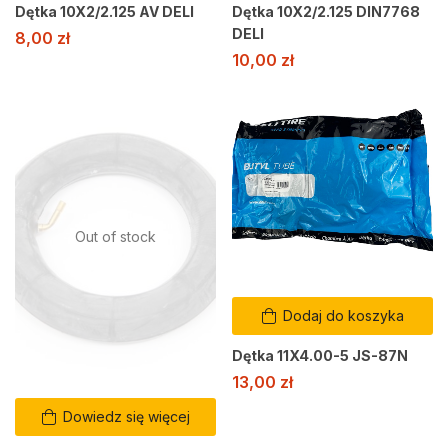
Dętka 10X2/2.125 AV DELI
Dętka 10X2/2.125 DIN7768
DELI
8,00
zł
10,00
zł
Out of stock
Dodaj do koszyka
Dętka 11X4.00-5 JS-87N
13,00
zł
Dowiedz się więcej