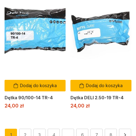
Dodaj do koszyka
Dodaj do koszyka
Dętka 90/100-14 TR-4
Dętka DELI 2.50-19 TR-4
24,00
zł
24,00
zł
1
2
3
4
…
6
7
8