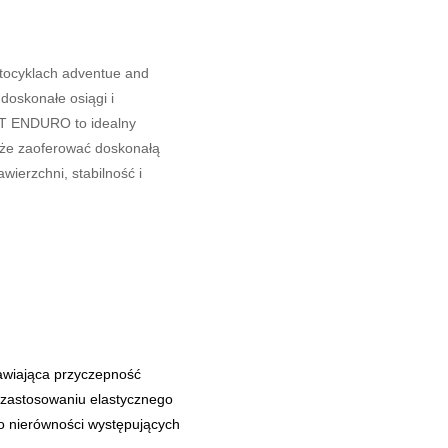
tocyklach adventue and
doskonałe osiągi i
EET ENDURO to idealny
oże zaoferować doskonałą
ierzchni, stabilność i
rawiająca przyczepność
 zastosowaniu elastycznego
o nierówności występujących