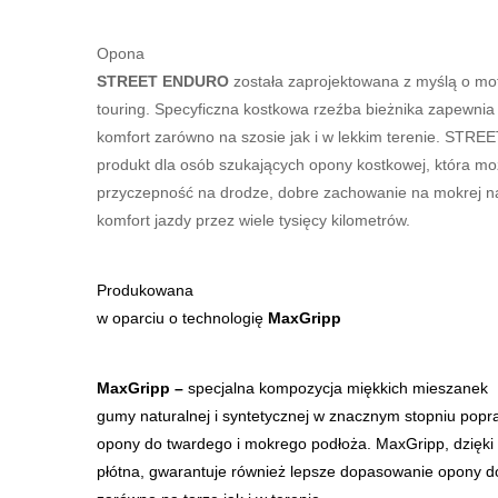
Opona
STREET ENDURO
została zaprojektowana z myślą o mo
touring. Specyficzna kostkowa rzeźba bieżnika zapewnia 
komfort zarówno na szosie jak i w lekkim terenie. STR
produkt dla osób szukających opony kostkowej, która m
przyczepność na drodze, dobre zachowanie na mokrej naw
komfort jazdy przez wiele tysięcy kilometrów.
Produkowana
w oparciu o technologię
MaxGripp
MaxGripp –
specjalna kompozycja miękkich mieszanek
gumy naturalnej i syntetycznej w znacznym stopniu pop
opony do twardego i mokrego podłoża. MaxGripp, dzięki
płótna, gwarantuje również lepsze dopasowanie opony d