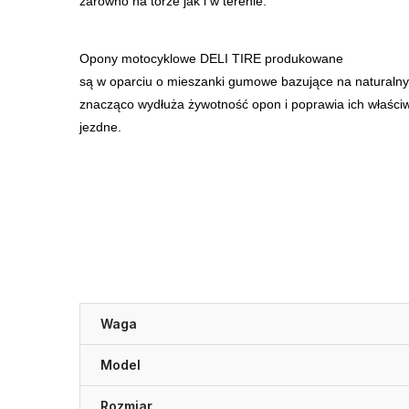
zarówno na torze jak i w terenie.
Opony motocyklowe DELI TIRE produkowane
są w oparciu o mieszanki gumowe bazujące na naturaln
znacząco wydłuża żywotność opon i poprawia ich właści
jezdne.
Waga
Model
Rozmiar