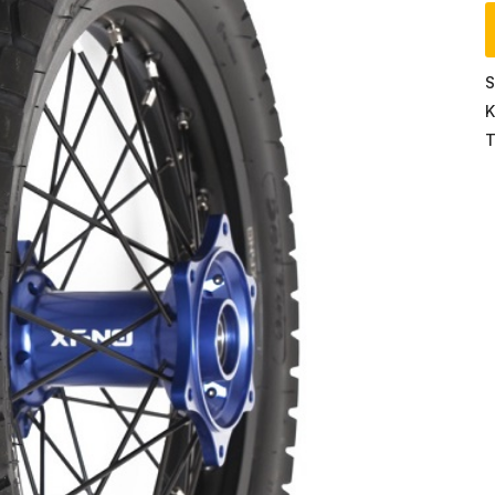
S
K
T