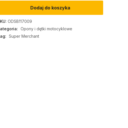
Dodaj do koszyka
KU:
ODSB117009
ategoria:
Opony i dętki motocyklowe
ag:
Super Merchant