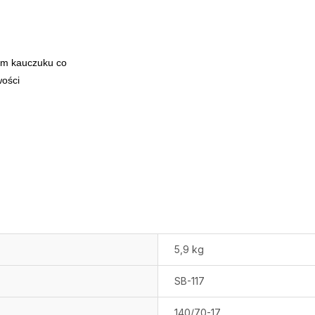
ym kauczuku co
wości
5,9 kg
SB-117
140/70-17