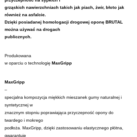
przyczepność na sypkich i
grząskich nawierzchniach takich jak piach, żwir, błoto jak
również na asfalcie.
Dzięki posiadanej homologacji drogowej oponę BRUTAL
można używać na drogach
publicznych.
Produkowana
w oparciu o technologię
MaxGripp
MaxGripp
–
specjalna kompozycja miękkich mieszanek gumy naturalnej i
syntetycznej w
znacznym stopniu poprawiająca przyczepność opony do
twardego i mokrego
podłoża. MaxGripp, dzięki zastosowaniu elastycznego płótna,
gwarantuje