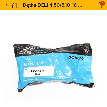
0
Dętka DELI 4.50/5.10-18 TR-4