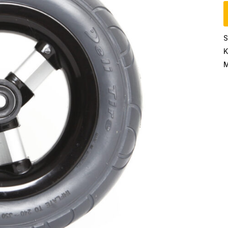
S
K
M