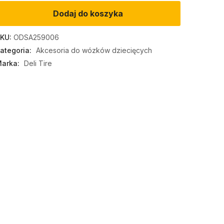
Dodaj do koszyka
KU:
ODSA259006
ategoria:
Akcesoria do wózków dziecięcych
arka:
Deli Tire