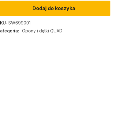
Dodaj do koszyka
KU:
SW699001
ategoria:
Opony i dętki QUAD