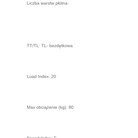
Liczba warstw płótna:
TT/TL: TL- bezdętkowa
Load Index: 20
Max obciążenie (kg): 80