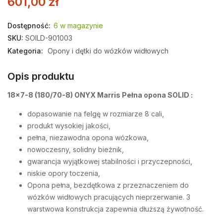
601,00
zł
Dostępność:
6 w magazynie
SKU:
SOILD-901003
Kategoria:
Opony i dętki do wózków widłowych
Opis produktu
18×7-8 (180/70-8) ONYX Marris Pełna opona SOLID :
dopasowanie na felgę w rozmiarze 8 cali,
produkt wysokiej jakości,
pełna, niezawodna opona wózkowa,
nowoczesny, solidny bieżnik,
gwarancja wyjątkowej stabilności i przyczepności,
niskie opory toczenia,
Opona pełna, bezdętkowa z przeznaczeniem do
wózków widłowych pracujących nieprzerwanie. 3
warstwowa konstrukcja zapewnia dłuższą żywotność.