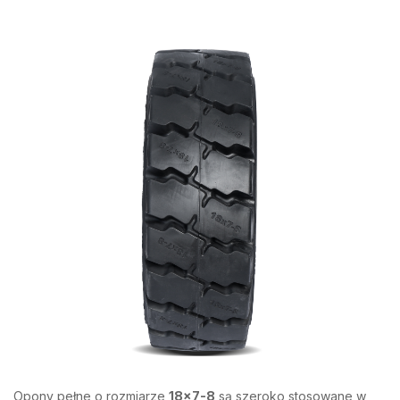
Opony pełne o rozmiarze
18×7-8
są szeroko stosowane w