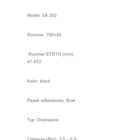
Model: SA-283
Rozmiar: 700×45
Rozmiar ETRTO (mm):
47-622
Kolor: black
Pasek odblaskowy: Brak
Typ: Drutowana
Ciśnienie (Bar): 3,5 – 5,5