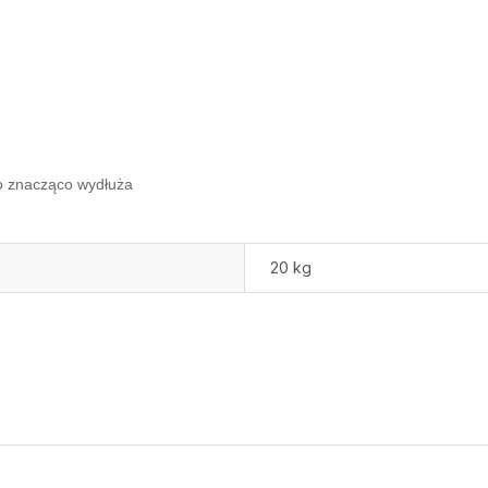
o znacząco wydłuża
20 kg