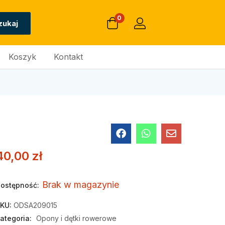
0
zukaj
Koszyk
Kontakt
40,00
zł
Brak w magazynie
ostępność:
KU:
ODSA209015
ategoria:
Opony i dętki rowerowe