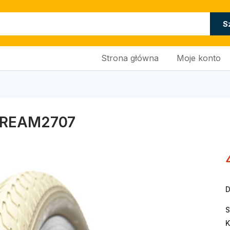
S
Strona główna
Moje konto
CREAM2707
D
S
K