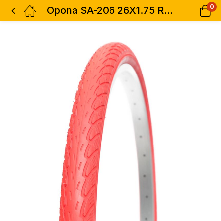
0
Opona SA-206 26X1.75 RED2057