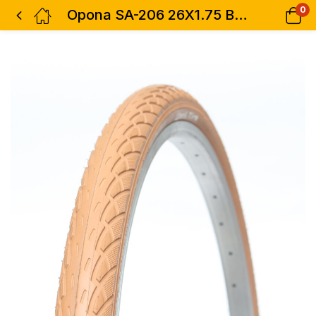
0
Opona SA-206 26X1.75 BROWN2704