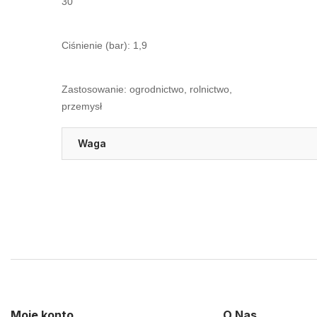
30
Ciśnienie (bar): 1,9
Zastosowanie: ogrodnictwo, rolnictwo,
przemysł
Waga
Moje konto
O Nas