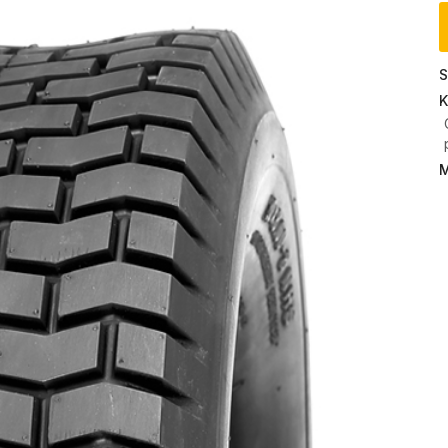
S
K
M