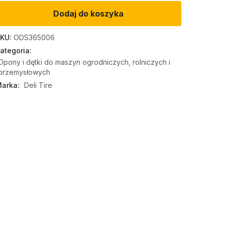
Dodaj do koszyka
KU:
ODS365006
ategoria:
Opony i dętki do maszyn ogrodniczych, rolniczych i
przemysłowych
arka:
Deli Tire