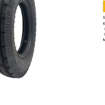
S
K
M