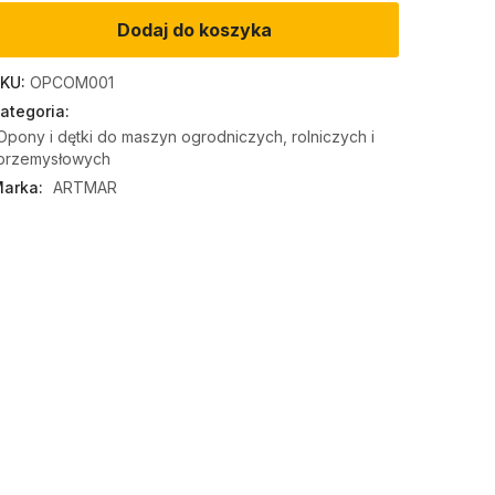
Dodaj do koszyka
KU:
OPCOM001
ategoria:
Opony i dętki do maszyn ogrodniczych, rolniczych i
przemysłowych
arka:
ARTMAR