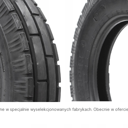
ne w specjalnie wyselekcjonowanych fabrykach. Obecnie w ofercie