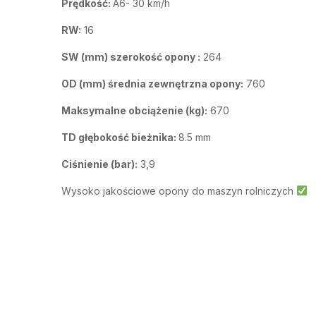
Prędkość:
A6- 30 km/h
RW:
16
SW (mm) szerokość opony :
264
OD (mm) średnia zewnętrzna opony:
760
Maksymalne obciążenie (kg):
670
TD głębokość bieżnika:
8.5 mm
Ciśnienie (bar):
3,9
Wysoko jakościowe opony do maszyn rolniczych