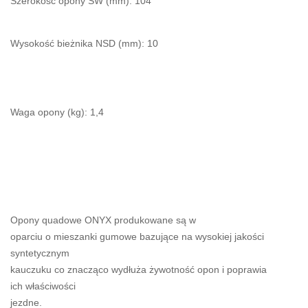
Szerokość opony SW (mm): 104
Wysokość bieżnika NSD (mm): 10
Waga opony (kg): 1,4
Opony quadowe ONYX produkowane są w
oparciu o mieszanki gumowe bazujące na wysokiej jakości
syntetycznym
kauczuku co znacząco wydłuża żywotność opon i poprawia
ich właściwości
jezdne.