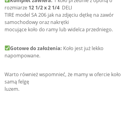
Komplet zawiera:
1 koło przednie z oponą o
rozmiarze
12 1/2 x 2 1/4
DELI
TIRE model SA 206 jak na zdjęciu dętkę na zawór
samochodowy oraz nakrętki
mocujące koło do ramy lub widelca przedniego.
Gotowe do założenia:
Koło jest już lekko
napompowane.
Warto również wspomnieć, że mamy w ofercie koło
samą felgę
luzem.