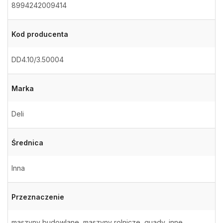
8994242009414
Kod producenta
DD4.10/3.50004
Marka
Deli
Średnica
Inna
Przeznaczenie
maszyny budowlane, maszyny rolnicze, quady, inne