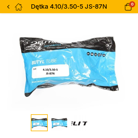
0
Dętka 4.10/3.50-5 JS-87N