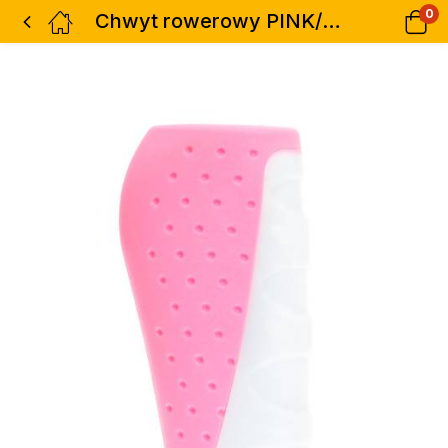
0
Chwyt rowerowy PINK/WHITE